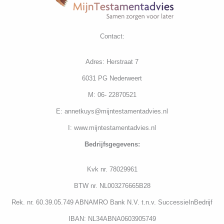
Contact:
Adres: Herstraat 7
6031 PG Nederweert
M: 06- 22870521
E: annetkuys@mijntestamentadvies.nl
I: www.mijntestamentadvies.nl
Bedrijfs
gegevens:
K
vk nr. 78029961
BTW nr. NL003276665B28
Rek. nr. 60.39.05.749 ABNAMRO Bank N.V. t.n.v. SuccessieInBedrijf
IBAN: NL34ABNA0603905749