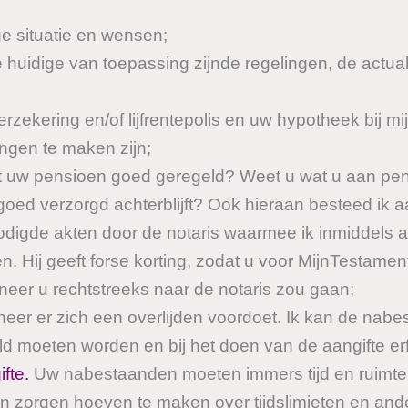
ge situatie en wensen;
huidige van toepassing zijnde regelingen, de actuali
rzekering en/of lijfrentepolis en uw hypotheek bij mi
ngen te maken zijn;
tot uw pensioen goed geregeld? Weet u wat u aan pe
goed verzorgd achterblijft? Ook hieraan besteed ik 
odigde akten door de notaris waarmee ik inmiddels al
. Hij geeft forse korting, zodat u voor MijnTestamen
neer u rechtstreeks naar de notaris zou gaan;
neer er zich een overlijden voordoet. Ik kan de nabe
d moeten worden en bij het doen van de aangifte erf
fte.
Uw nabestaanden moeten immers tijd en ruimte 
n zorgen hoeven te maken over tijdslimieten en and