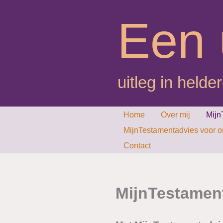
Ga
Een 
naar
de
inhoud
uitleg in helder
Home
Over mij
Mijn
MijnTestamentadvies voor 
Contact
MijnTestamen