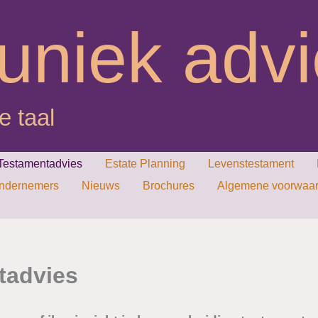
uniek adv
e taal
Testamentadvies
Estate Planning
Levenstestament
ondernemers
Nieuws
Brochures
Algemene voorwaard
tadvies