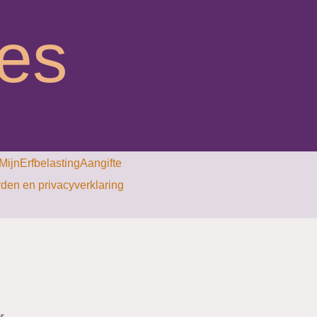
ies
MijnErfbelastingAangifte
en en privacyverklaring