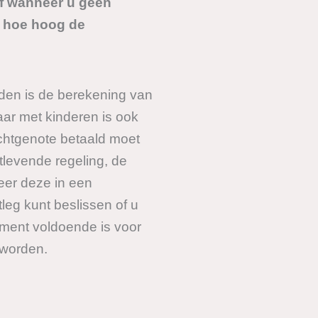
of wanneer u geen
en hoe hoog de
nden is de berekening van
ar met kinderen is ook
echtgenote betaald moet
tlevende regeling, de
neer deze in een
leg kunt beslissen of u
tament voldoende is voor
 worden.