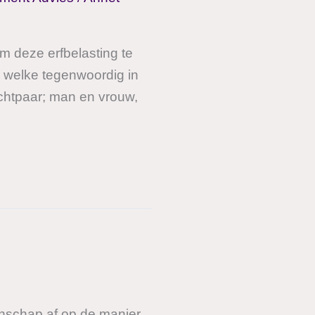
m deze erfbelasting te
 welke tegenwoordig in
chtpaar; man en vrouw,
enschap af op de manier