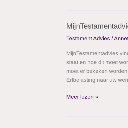
MijnTestamentadvie
Testament Advies
/
Anne
MijnTestamentadvies vind
staat en hoe dit moet wo
moet er bekeken worden 
Erfbelasting naar uw wens 
MijnTestamentadvies,
Meer lezen »
omarmt
u
voor