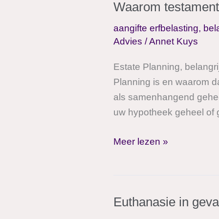
Waarom testament
het
leven!
aangifte erfbelasting
,
bel
Advies
/
Annet Kuys
Estate Planning, belangri
Planning is en waarom dat
als samenhangend geheel
uw hypotheek geheel of ge
Waarom
Meer lezen »
testamentadvies
anders
moet!
Euthanasie in geva