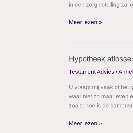
in een zorginstelling zal
De
Meer lezen »
hoge
eigen
zorgbijdrage
Hypotheek aflosse
Testament Advies
/
Anne
U vraagt mij vaak of het
waar niet zo maar even 
zoals: hoe is de samenst
Hypotheek
Meer lezen »
aflossen?