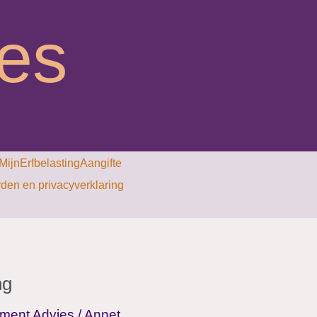
ies
MijnErfbelastingAangifte
en en privacyverklaring
ng
ment Advies
/
Annet