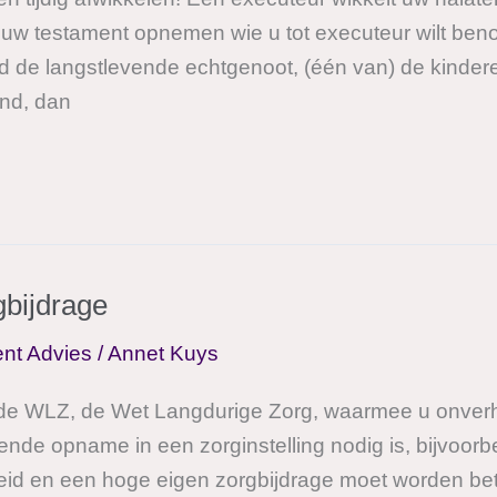
in uw testament opnemen wie u tot executeur wilt ben
ld de langstlevende echtgenoot, (één van) de kinderen
nd, dan
er
gbijdrage
nt Advies
/
Annet Kuys
er de WLZ, de Wet Langdurige Zorg, waarmee u onver
ende opname in een zorginstelling nodig is, bijvoor
d en een hoge eigen zorgbijdrage moet worden bet