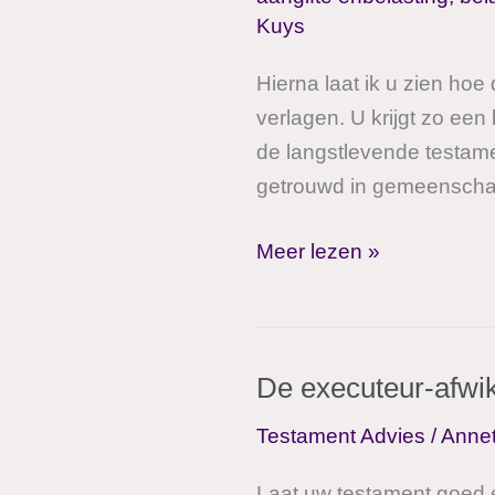
Kuys
Hierna laat ik u zien hoe
verlagen. U krijgt zo ee
de langstlevende testam
getrouwd in gemeenschap
Praktijkvoorbeeld
Meer lezen »
besparingsmogelijkheid
op
de
De executeur-afwi
erfbelasting
Testament Advies
/
Anne
Laat uw testament goed e