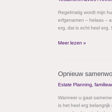
Regelmatig wordt mijn h
erfgenamen – helaas – al
erg, dat is echt heel erg. 
Dingen
Meer lezen »
die
uit
onzekerheid
Opnieuw samenwone
en
verdriet
Estate Planning
,
familiea
tegen
elkaar
Wanneer u gaat samenwo
zijn
is het heel erg belangrij