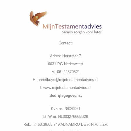
Contact:
Adres: Herstraat 7
6031 PG Nederweert
M: 06- 22870521
E: annetkuys@mijntestamentadvies.nl
I: www.mijntestamentadvies.nl
Bedrijfs
gegevens:
K
vk nr. 78029961
BTW nr. NL003276665B28
Rek. nr. 60.39.05.749 ABNAMRO Bank N.V. t.n.v.