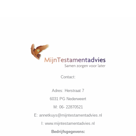
nodig?
Contact:
Adres: Herstraat 7
6031 PG Nederweert
M: 06- 22870521
E: annetkuys@mijntestamentadvies.nl
I: www.mijntestamentadvies.nl
Bedrijfs
gegevens: