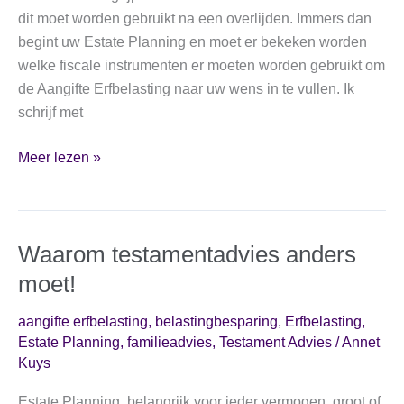
dit moet worden gebruikt na een overlijden. Immers dan
begint uw Estate Planning en moet er bekeken worden
welke fiscale instrumenten er moeten worden gebruikt om
de Aangifte Erfbelasting naar uw wens in te vullen. Ik
schrijf met
MijnTestamentadvies,
Meer lezen »
omarmt
u
voor
Waarom testamentadvies anders
het
leven!
moet!
aangifte erfbelasting
,
belastingbesparing
,
Erfbelasting
,
Estate Planning
,
familieadvies
,
Testament Advies
/
Annet
Kuys
Estate Planning, belangrijk voor ieder vermogen, groot of