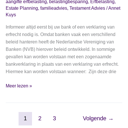
kopen;
aangifte erfbelasting
,
belastingbesparing
,
Erfbelasting
,
generaties
Estate Planning
,
familieadvies
,
Testament Advies
/
Annet
let
lang!
Kuys
op!
Informeer altijd eerst bij uw bank of een verklaring van
erfrecht nodig is. Omdat banken vaak een verschillend
beleid hanteren heeft de Nederlandse Vereniging van
Banken (NVB) hierover beleid ontwikkeld. In sommige
gevallen kan worden volstaan met een zogenaamde
bankverklaring in plaats van een verklaring van erfrecht.
Hiermee kan worden volstaan wanneer: Zijn deze drie
Is
Meer lezen »
een
verklaring
van
erfrecht
1
2
3
Volgende
→
altijd