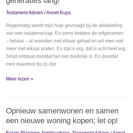
generaties lang!
Testament Advies
/
Annet Kuys
Regelmatig wordt mijn hulp gevraagd bij de afwikkeling
van een nalatenschap. En soms hebben de erfgenamen
– helaas – al woorden met elkaar gehad en wil men niet
meer met elkaar praten. En dat is erg, dat is echt heel erg.
Strijd ontstaat doordat het niet duidelijk is. En doordat
men daardoor bij zij zijn
Dingen
Meer lezen »
die
uit
onzekerheid
Opnieuw samenwonen en samen
en
verdriet
een nieuwe woning kopen; let op!
tegen
elkaar
Estate Planning
,
familieadvies
,
Testament Advies
/
Annet