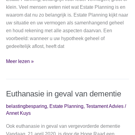
klein. Veel mensen weten niet wat Estate Planning is en
waarom dat nu zo belangrijk is. Estate Planning kijkt naar
uw situatie en uw vermogen als samenhangend geheel
en houd rekening met alle aspecten daarvan. Een
voorbeeld: wanneer u uw hypotheek geheel of
gedeeltelijk aflost, heeft dat
Waarom
Meer lezen »
testamentadvies
anders
moet!
Euthanasie in geval van dementie
belastingbesparing
,
Estate Planning
,
Testament Advies
/
Annet Kuys
Ook euthanasie in geval van vergevorderde dementie
Vandaag, 21 april 2020, is door de Hoge Raad een