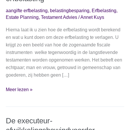
aangifte erfbelasting
,
belastingbesparing
,
Erfbelasting
,
Estate Planning
,
Testament Advies
/
Annet Kuys
Hierna laat ik u zien hoe de erfbelasting wordt berekend
en wat u kunt doen om deze erfbelasting te verlagen. U
krijgt zo een beeld van hoe de zogenaamde fiscale
instrumenten welke tegenwoordig in de langstlevende
testamenten worden opgenomen werken. Het betreft een
echtpaar; man en vrouw, getrouwd in gemeenschap van
goederen, zij hebben geen […]
Praktijkvoorbeeld
Meer lezen »
besparingsmogelijkheid
op
de
De executeur-
erfbelasting