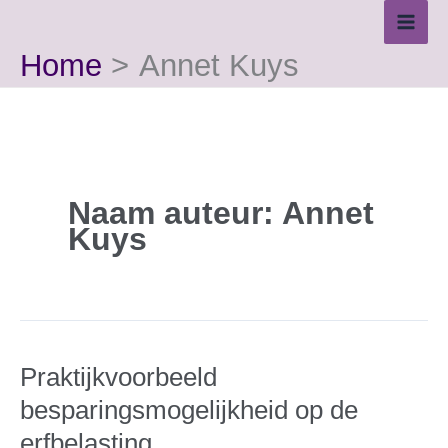
Ga
naar
Home
Annet Kuys
de
inhoud
Naam auteur: Annet
Kuys
Praktijkvoorbeeld
besparingsmogelijkheid op de
erfbelasting