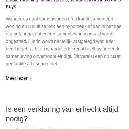
Kuys
zijn
gezegd
Wanneer u gaat samenwonen en u koopt samen een
draai
woning en u sluit samen een hypotheek af dan is het heel
je
erg belangrijk dat er een samenlevingscontract wordt
niet
opgesteld. Hierin wordt namelijk vastgelegd wat ieder
zomaar
heeft ingebracht en waarop ieder recht heeft wanneer de
terug.
samenleving onverhoopt eindigt. Dit vereist een op maat
Ruzie
gemaakte advisering; het
bij
de
Opnieuw
Meer lezen »
afwikkeling
samenwonen
van
en
een
samen
nalatenschap
Is een verklaring van erfrecht altijd
een
vererft
nieuwe
nodig?
ook
woning
en