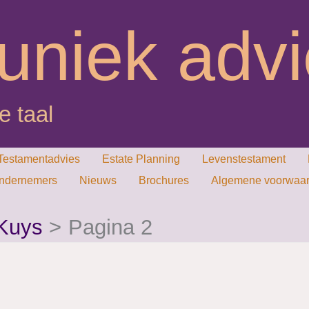
uniek adv
e taal
Testamentadvies
Estate Planning
Levenstestament
ondernemers
Nieuws
Brochures
Algemene voorwaard
Kuys
Pagina 2