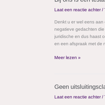
nu
Laat een reactie achter
/
goed
geregeld,
Denkt u er wel eens aan
of
negatieve gedachten die e
toch
juridische en dus haast o
niet?
en een afspraak met de no
Bij
Meer lezen »
ons
is
een
Geen uitsluitingsc
testamentadvies
nooit
Laat een reactie achter
/
alleen