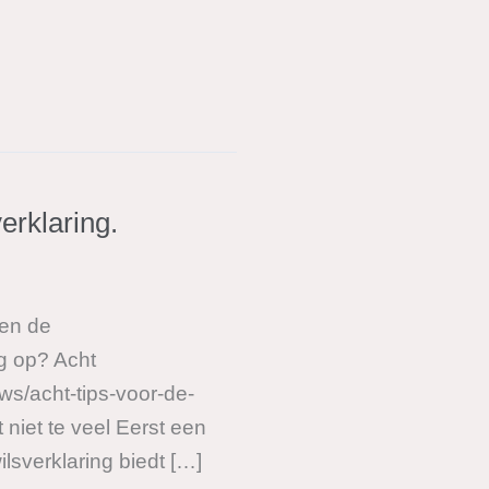
erklaring.
ten de
ng op? Acht
s/acht-tips-voor-de-
niet te veel Eerst een
sverklaring biedt […]