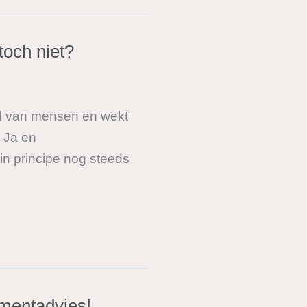
toch niet?
ofd van mensen en wekt
? Ja en
rincipe nog steeds
amentadvies!