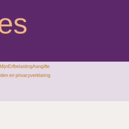
ies
MijnErfbelastingAangifte
en en privacyverklaring