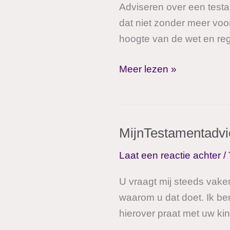
Adviseren over een testam
dat niet zonder meer voor
hoogte van de wet en reg
Regeren
Meer lezen »
is
vooruitzien
MijnTestamentadvi
Laat een reactie achter
/
U vraagt mij steeds vake
waarom u dat doet. Ik ben
hierover praat met uw ki