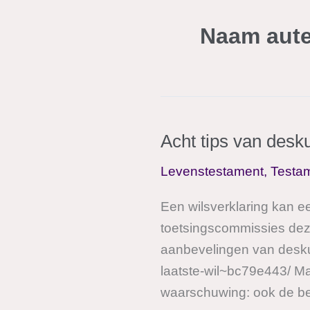
Naam aute
Acht tips van desku
Levenstestament
,
Testam
Een wilsverklaring kan ee
toetsingscommissies deze
aanbevelingen van deskun
laatste-wil~bc79e443/ Ma
waarschuwing: ook de be