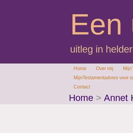
Ga
Een 
naar
de
inhoud
uitleg in helder
Home
Over mij
Mijn
MijnTestamentadvies voor 
Contact
Home
Annet 