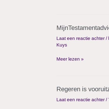
op
een
solide
MijnTestamentadvies,
basis,
betekent
Laat een reactie achter
/
kunnen
Kuys
vertrouwen
op
MijnTestamentadvies,
Meer lezen »
een
een
goede
advies
afloop!
dat
Regeren is vooruit
blijft
en
Laat een reactie achter
/
bijblijft