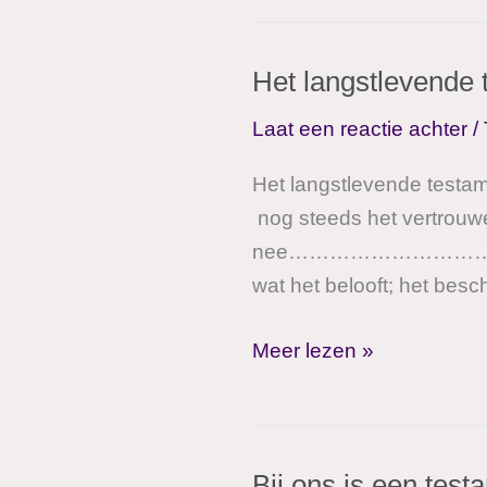
een
testament
Het langstlevende t
maken?
Laat een reactie achter
/
Het langstlevende testam
nog steeds het vertrouwen
nee………………………………………… 
wat het belooft; het besc
Het
Meer lezen »
langstlevende
testament,
alles
Bij ons is een tes
is