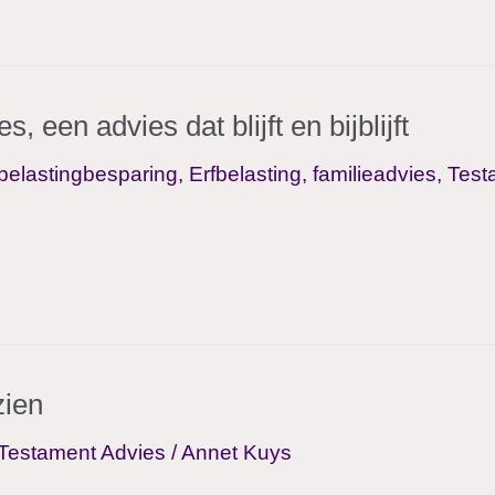
 een advies dat blijft en bijblijft
belastingbesparing
,
Erfbelasting
,
familieadvies
,
Test
zien
Testament Advies
/
Annet Kuys