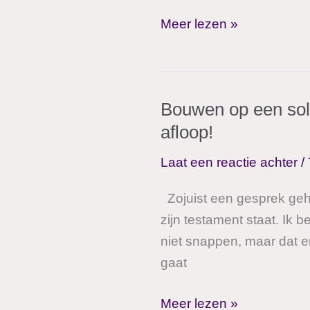
Acht
Meer lezen »
tips
van
deskundigen
Bouwen op een sol
voor
afloop!
het
opstellen
Laat een reactie achter
/
van
een
Zojuist een gesprek gehad
wilsverklaring.
zijn testament staat. Ik b
niet snappen, maar dat er
gaat
Bouwen
Meer lezen »