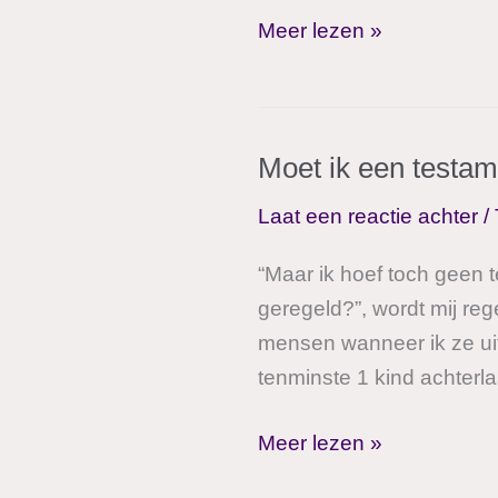
MijnTestamentadvies;
Meer lezen »
ook
voor
uw
Moet ik een testa
kinderen
Laat een reactie achter
/
“Maar ik hoef toch geen t
geregeld?”, wordt mij re
mensen wanneer ik ze uit
tenminste 1 kind achterla
Moet
Meer lezen »
ik