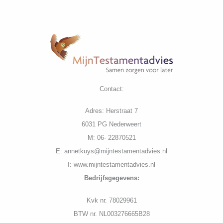
Contact:
Adres: Herstraat 7
6031 PG Nederweert
M: 06- 22870521
E: annetkuys@mijntestamentadvies.nl
I: www.mijntestamentadvies.nl
Bedrijfs
gegevens:
K
vk nr. 78029961
BTW nr. NL003276665B28