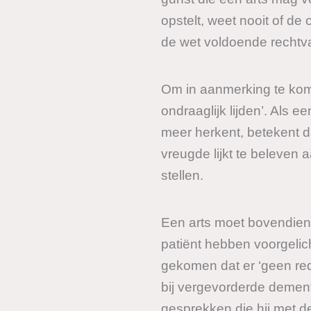
opstelt, weet nooit of de
de wet voldoende rechtv
Om in aanmerking te kome
ondraaglijk lijden’. Als ee
meer herkent, betekent da
vreugde lijkt te beleven aa
stellen.
Een arts moet bovendien 
patiënt hebben voorgelich
gekomen dat er ‘geen red
bij vergevorderde dement
gesprekken die hij met d