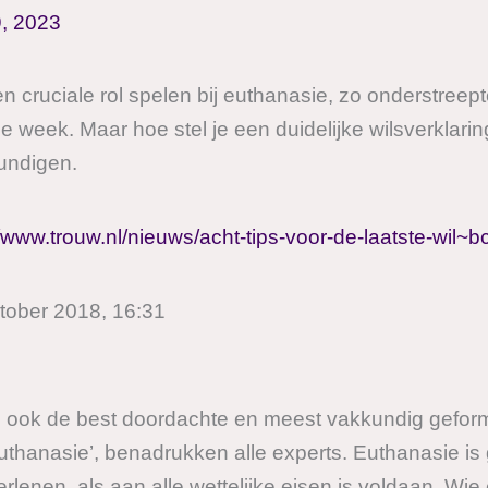
9, 2023
n cruciale rol spelen bij euthanasie, zo onderstreep
 week. Maar hoe stel je een duidelijke wilsverklari
undigen.
//www.trouw.nl/nieuws/acht-tips-voor-de-laatste-wil~
tober 2018, 16:31
 ook de best doordachte en meest vakkundig geform
euthanasie’, benadrukken alle experts. Euthanasie is
rlenen, als aan alle wettelijke eisen is voldaan. Wie