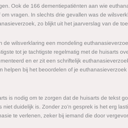
egen. Ook de 166 dementiepatiënten aan wie euthana
om vragen. In slechts drie gevallen was de wilsverkla
asieverzoek, zo blijkt uit het jaarverslag van de t
n de wilsverklaring een mondeling euthanasieverzo
estigste tot je tachtigste regelmatig met de huisarts o
enteerd en er zit een schriftelijk euthanasieverzoek
m helpen bij het beoordelen of je euthanasieverzoek
ts is nodig om te zorgen dat de huisarts de tekst goe
s niet duidelijk is. Zonder zo’n gesprek is het erg las
nasie te verlenen, zeker bij iemand die door vergevo