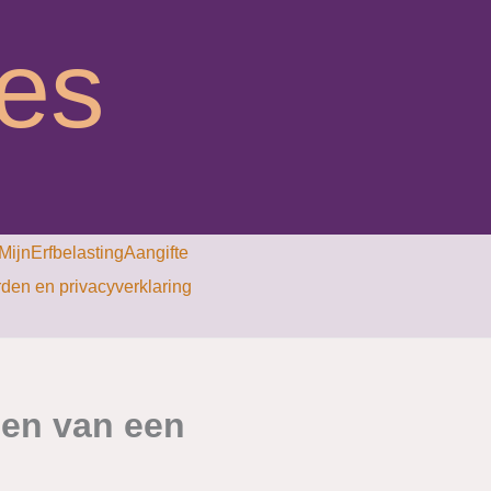
ies
MijnErfbelastingAangifte
en en privacyverklaring
len van een