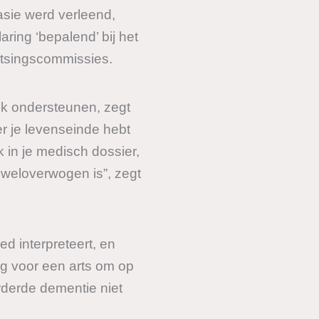
sie werd verleend,
ring ‘bepalend’ bij het
oetsingscommissies.
ek ondersteunen, zegt
ver je levenseinde hebt
 in je medisch dossier,
 weloverwogen is”, zegt
d interpreteert, en
tig voor een arts om op
rderde dementie niet