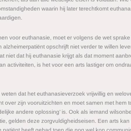
 omstandigheden waarin hij later terechtkomt euthana
aardigen.
n voor euthanasie, moet er volgens de wet sprake zi
n alzheimerpatiënt opschrijft niet verder te willen leven
t niet dat hij euthanasie krijgt als dat moment aanb
n activiteiten, is het voor een arts lastiger om ondraag
weten dat het euthanasieverzoek vrijwillig en welov
t over zijn vooruitzichten en moet samen met hem tot
elijke andere oplossing’ is. Ook als iemand wilsonb
ie, gelden deze zorgvuldigheidseisen. Een arts kan 
e patiënt heeft gehad toen die nog wel kon communi