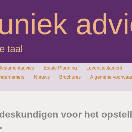
uniek adv
e taal
Testamentadvies
Estate Planning
Levenstestament
ondernemers
Nieuws
Brochures
Algemene voorwaard
 deskundigen voor het opstel
.