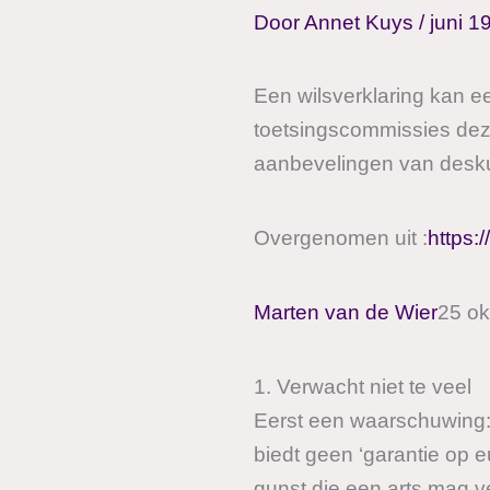
Door
Annet Kuys
/
juni 1
Een wilsverklaring kan ee
toetsingscommissies deze
aanbevelingen van desk
Overgenomen uit :
https:
Marten van de Wier
25 ok
1. Verwacht niet te veel
Eerst een waarschuwing:
biedt geen ‘garantie op 
gunst die een arts mag ve