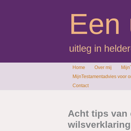
Ga
Een 
naar
de
inhoud
uitleg in helder
Home
Over mij
Mijn
MijnTestamentadvies voor 
Contact
Acht tips van
wilsverklaring