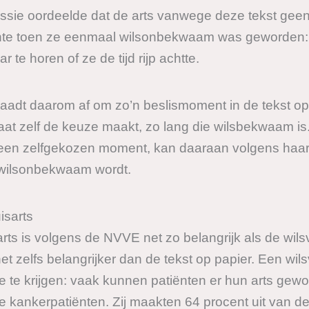
issie oordeelde dat de arts vanwege deze tekst ge
nte toen ze eenmaal wilsonbekwaam was geworden: 
te horen of ze de tijd rijp achtte.
aadt daarom af om zo’n beslismoment in de tekst op 
at zelf de keuze maakt, zo lang die wilsbekwaam is
p een zelfgekozen moment, kan daaraan volgens haar
ij wilsonbekwaam wordt.
isarts
ts is volgens de NVVE net zo belangrijk als de wilsv
t zelfs belangrijker dan de tekst op papier. Een wilsv
ie te krijgen: vaak kunnen patiënten er hun arts gew
te kankerpatiënten. Zij maakten 64 procent uit van 