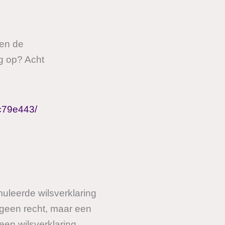
ten de
ng op? Acht
bc79e443/
uleerde wilsverklaring
 geen recht, maar een
 een wilsverklaring