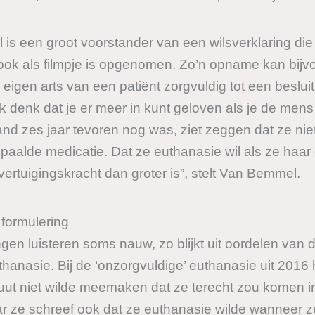
s een groot voorstander van een wilsverklaring die 
 ook als filmpje is opgenomen. Zo’n opname kan bijv
eigen arts van een patiënt zorgvuldig tot een beslu
 denk dat je er meer in kunt geloven als je de mens zi
 zes jaar tevoren nog was, ziet zeggen dat ze niet in
bepaalde medicatie. Dat ze euthanasie wil als ze haar
vertuigingskracht dan groter is”, stelt Van Bemmel.
formulering
ngen luisteren soms nauw, zo blijkt uit oordelen van
anasie. Bij de ‘onzorgvuldige’ euthanasie uit 2016 
ut niet wilde meemaken dat ze terecht zou komen in 
ze schreef ook dat ze euthanasie wilde wanneer ze er