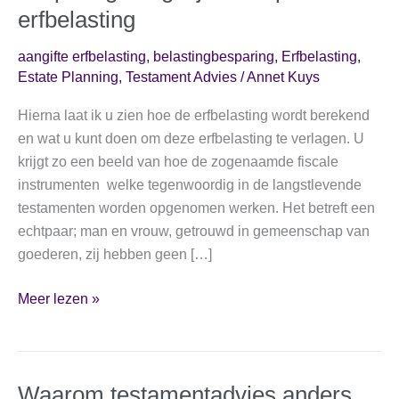
erfbelasting
aangifte erfbelasting
,
belastingbesparing
,
Erfbelasting
,
Estate Planning
,
Testament Advies
/
Annet Kuys
Hierna laat ik u zien hoe de erfbelasting wordt berekend
en wat u kunt doen om deze erfbelasting te verlagen. U
krijgt zo een beeld van hoe de zogenaamde fiscale
instrumenten welke tegenwoordig in de langstlevende
testamenten worden opgenomen werken. Het betreft een
echtpaar; man en vrouw, getrouwd in gemeenschap van
goederen, zij hebben geen […]
Praktijkvoorbeeld
Meer lezen »
besparingsmogelijkheid
op
de
Waarom testamentadvies anders
erfbelasting