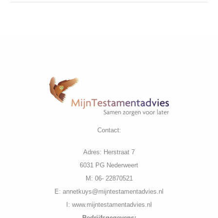
van
erfrecht
altijd
nodig?
Contact:
Adres: Herstraat 7
6031 PG Nederweert
M: 06- 22870521
E: annetkuys@mijntestamentadvies.nl
I: www.mijntestamentadvies.nl
Bedrijfs
gegevens: