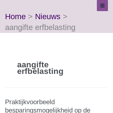
Ga
naar
Home
Nieuws
de
inhoud
aangifte erfbelasting
aangifte
erfbelasting
Praktijkvoorbeeld
besparingsmogelijkheid op de