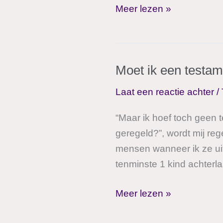
MijnTestamentadvies;
Meer lezen »
ook
voor
uw
Moet ik een testa
kinderen
Laat een reactie achter
/
“Maar ik hoef toch geen t
geregeld?”, wordt mij re
mensen wanneer ik ze uit
tenminste 1 kind achterla
Moet
Meer lezen »
ik