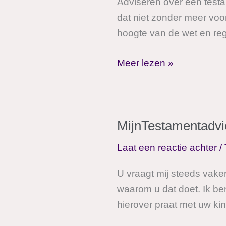
Adviseren over een testam
dat niet zonder meer voor
hoogte van de wet en reg
Regeren
Meer lezen »
is
vooruitzien
MijnTestamentadvi
Laat een reactie achter
/
U vraagt mij steeds vake
waarom u dat doet. Ik ben
hierover praat met uw ki