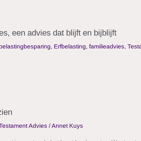
 een advies dat blijft en bijblijft
belastingbesparing
,
Erfbelasting
,
familieadvies
,
Test
zien
Testament Advies
/
Annet Kuys