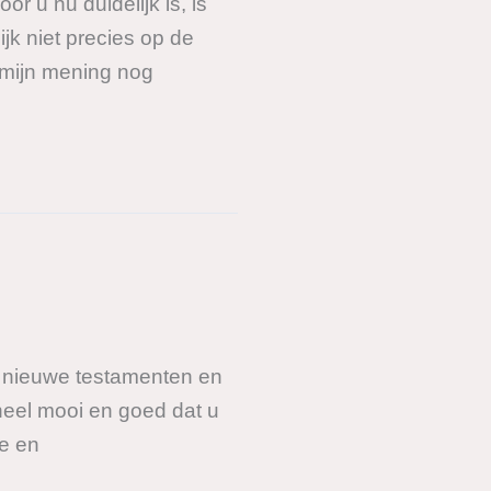
r u nu duidelijk is, is
jk niet precies op de
 mijn mening nog
uw nieuwe testamenten en
 heel mooi en goed dat u
e en