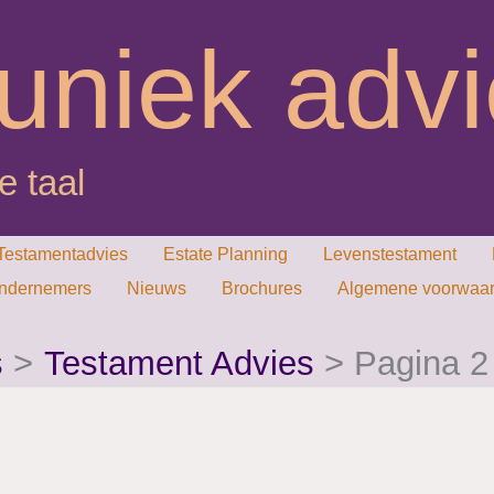
uniek adv
e taal
Testamentadvies
Estate Planning
Levenstestament
ondernemers
Nieuws
Brochures
Algemene voorwaard
s
Testament Advies
Pagina 2