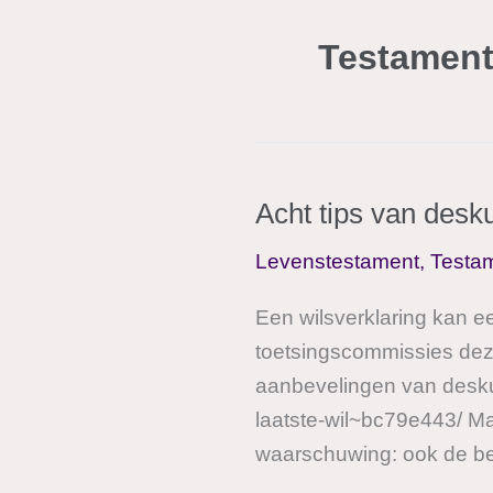
Testament
Acht tips van desku
Levenstestament
,
Testam
Een wilsverklaring kan ee
toetsingscommissies deze
aanbevelingen van deskun
laatste-wil~bc79e443/ Ma
waarschuwing: ook de be