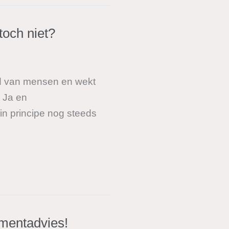
toch niet?
ofd van mensen en wekt
? Ja en
rincipe nog steeds
amentadvies!