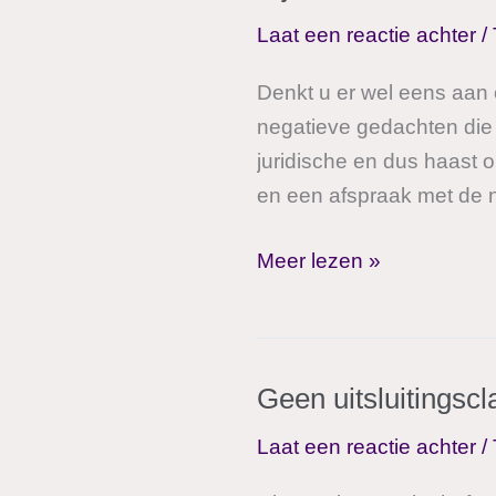
nu
Laat een reactie achter
/
goed
geregeld,
Denkt u er wel eens aan
of
negatieve gedachten die e
toch
juridische en dus haast o
niet?
en een afspraak met de no
Bij
Meer lezen »
ons
is
een
Geen uitsluitingsc
testamentadvies
nooit
Laat een reactie achter
/
alleen