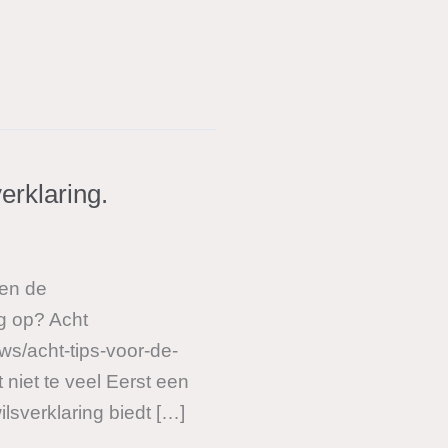
erklaring.
ten de
ng op? Acht
s/acht-tips-voor-de-
niet te veel Eerst een
sverklaring biedt […]