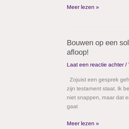
Acht
Meer lezen »
tips
van
deskundigen
Bouwen op een sol
voor
afloop!
het
opstellen
Laat een reactie achter
/
van
een
Zojuist een gesprek gehad
wilsverklaring.
zijn testament staat. Ik b
niet snappen, maar dat er
gaat
Bouwen
Meer lezen »