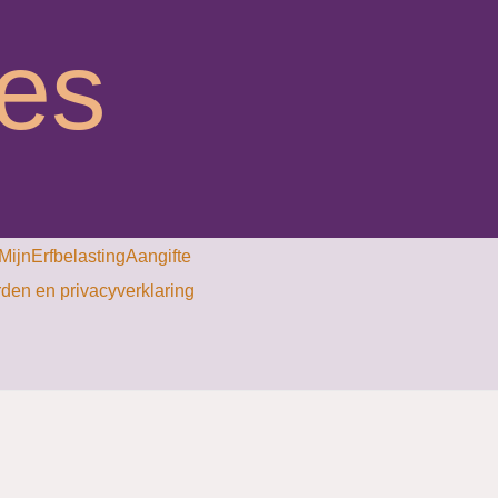
ies
MijnErfbelastingAangifte
en en privacyverklaring