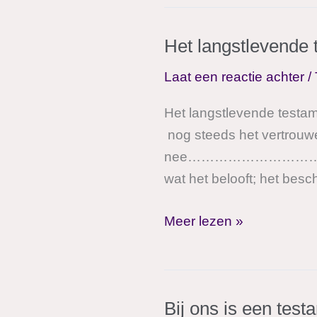
een
testament
Het langstlevende t
maken?
Laat een reactie achter
/
Het langstlevende testam
nog steeds het vertrouwen
nee………………………………………… 
wat het belooft; het besc
Het
Meer lezen »
langstlevende
testament,
alles
Bij ons is een tes
is