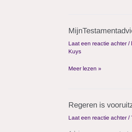
op
een
solide
MijnTestamentadvies,
basis,
betekent
Laat een reactie achter
/
kunnen
Kuys
vertrouwen
op
MijnTestamentadvies,
Meer lezen »
een
een
goede
advies
afloop!
dat
Regeren is vooruit
blijft
en
Laat een reactie achter
/
bijblijft