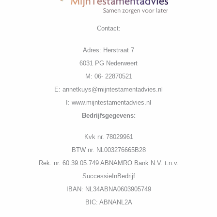
Contact:
Adres: Herstraat 7
6031 PG Nederweert
M: 06- 22870521
E: annetkuys@mijntestamentadvies.nl
I: www.mijntestamentadvies.nl
Bedrijfs
gegevens:
K
vk nr. 78029961
BTW nr. NL003276665B28
Rek. nr. 60.39.05.749 ABNAMRO Bank N.V. t.n.v.
SuccessieInBedrijf
IBAN: NL34ABNA0603905749
BIC: ABNANL2A